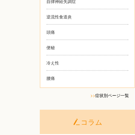
自律神経失調症
逆流性食道炎
頭痛
便秘
冷え性
腰痛
>>
症状別ページ一覧
コラム